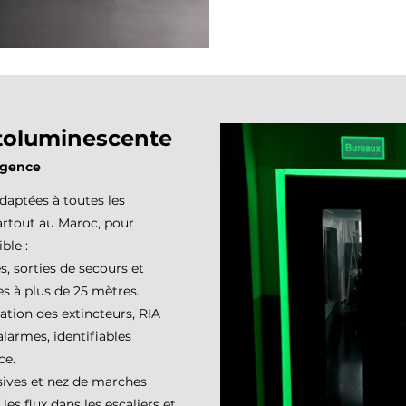
toluminescente
urgence
daptées à toutes les
artout au Maroc, pour
ble :
s, sorties de secours et
s à plus de 25 mètres.
sation des extincteurs, RIA
larmes, identifiables
ce.
ives et nez de marches
s flux dans les escaliers et